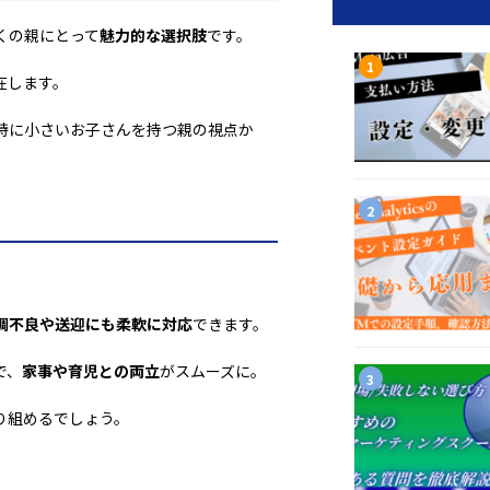
くの親にとって
魅力的な選択肢
です。
在します。
特に小さいお子さんを持つ親の視点か
調不良や送迎にも柔軟に対応
できます。
で、
家事や育児との両立
がスムーズに。
り組めるでしょう。