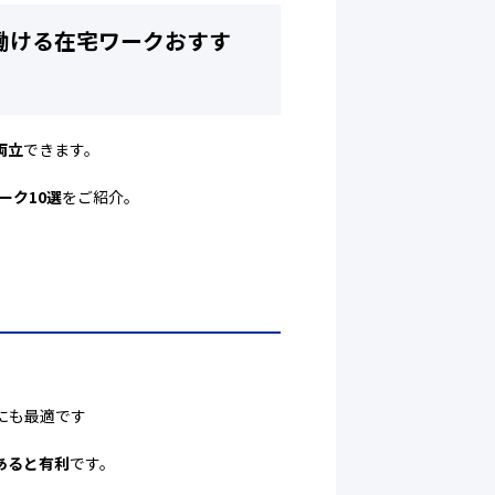
も働ける在宅ワークおすす
両立
できます。
ーク10選
をご紹介。
。
にも最適です
あると有利
です。