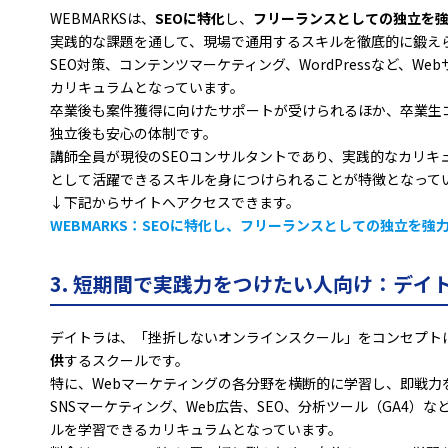
WEBMARKSは、
SEOに特化
し、
フリーランスとしての独立を
実践的な課題を通して、現場で通用するスキルを徹底的に鍛え
SEO対策、コンテンツマーケティング、WordPressなど、W
カリキュラムとなっています。
卒業後も案件獲得に向けたサポートが受けられるほか、卒業生
独立後も安心の体制です。
講師全員が現役のSEOコンサルタントであり、実践的なカリキ
として活躍できるスキルを身につけられることが特徴となって
↓下記からサイトへアクセスできます。
WEBMARKS：SEOに特化し、フリーランスとしての独立を
3. 短期間で実践力をつけたい人向け：デイ
デイトラは、「挫折しないオンラインスクール」をコンセプト
供
するスクールです。
特に、Webマーケティングの各分野を横断的に学習し、即戦力
SNSマーケティング、Web広告、SEO、分析ツール（GA4）
ルを学習できるカリキュラムとなっています。