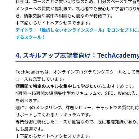
料金は、コースごとに買い切り型のため、自分のペースで学習
メンターへの質問が無制限で、初心者でも安心して学習に取り
き、情報交換や案件の相談も可能なのが特徴です。
↓下記からサイトへアクセスできます。
デイトラ：「挫折しないオンラインスクール」をコンセプトに
するスクール！
4. スキルアップ志望者向け：TechAcade
TechAcademyは、オンラインプログラミングスクールとし
コースも充実しています。
短期間で特定のスキルを集中して学びたい
方におすすめです。
4週間〜16週間の短期集中型カリキュラムで、SEO、Web広
を選べます。
週に2回のメンタリング、課題レビュー、チャットでの質問対
サポートしてくれるカリキュラムです。
専門分野に特化したコースが豊富なので、既に基礎知識があり
にも最適です。
↓下記からサイトへアクセスできます。