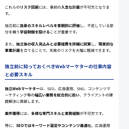
これらの
リスク回避
には、事前の
入念な計画
が不可欠となりま
す。
独立前に
自身のスキルレベルを客観的に評価
し、不足している部
分を補う
学習期間を設ける
ことが重要です。
また、
独立後の収入見込みと必要経費を詳細に試算
し、
現実的な
事業計画
を立てることで、失敗のリスクを大幅に軽減できます。
独立前に知っておくべきWebマーケターの仕事内容
と必要スキル
独立Webマーケター
は、SEO、広告運用、SNS、コンテンツマ
ーケティング等の
幅広い業務を総合的に担い
、クライアントの課
題解決に貢献します。
案件獲得
には、
多様な専門スキルと実務経験
が不可欠です。
特に、
SEOではキーワード選定やコンテンツ最適化
、広告運用