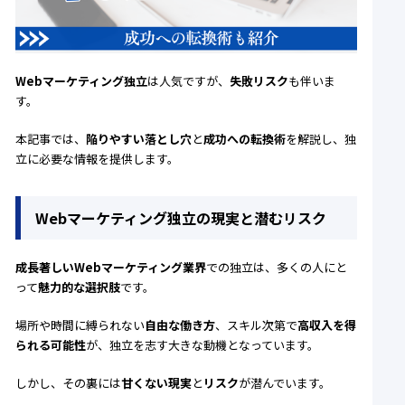
Webマーケティング独立
は人気ですが、
失敗リスク
も伴いま
す。
本記事では、
陥りやすい落とし穴
と
成功への転換術
を解説し、独
立に必要な情報を提供します。
Webマーケティング独立の現実と潜むリスク
成長著しいWebマーケティング業界
での独立は、多くの人にと
って
魅力的な選択肢
です。
場所や時間に縛られない
自由な働き方
、スキル次第で
高収入を得
られる可能性
が、独立を志す大きな動機となっています。
しかし、その裏には
甘くない現実
と
リスク
が潜んでいます。