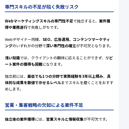
専門スキルの不足が招く失敗リスク
Webマーケティングスキルの専門性不足
で独立すると、
案件獲
得や業務遂行
で失敗しがちです。
Webデザイナー同様、
SEO、広告運用、コンテンツマーケティ
ング
のいずれかの分野で
深い専門性の確立
が不可欠となります。
浅い知識
では、クライアントの期待に応えることができず、
リピ
ート案件の獲得も困難
になります。
独立前には、
最低でも1つの分野で実務経験を3年以上積み
、
具
体的な成果を数値で示せるレベル
までスキルを磨くことをおすす
めします。
営業・集客戦略の欠如による案件不足
独立後の案件獲得
には、
営業スキルと情報収集
が不可欠です。