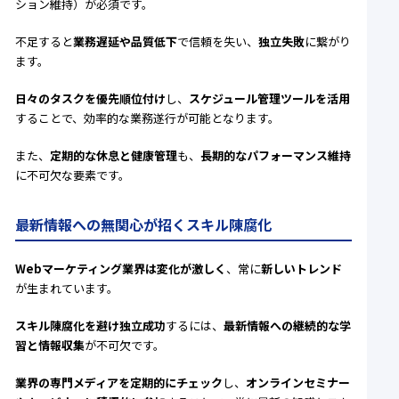
ション維持）が必須です。
不足すると
業務遅延や品質低下
で信頼を失い、
独立失敗
に繋がり
ます。
日々のタスクを優先順位付け
し、
スケジュール管理ツールを活用
することで、効率的な業務遂行が可能となります。
また、
定期的な休息と健康管理
も、
長期的なパフォーマンス維持
に不可欠な要素です。
最新情報への無関心が招くスキル陳腐化
Webマーケティング業界は変化が激しく
、常に
新しいトレンド
が生まれています。
スキル陳腐化を避け独立成功
するには、
最新情報への継続的な学
習と情報収集
が不可欠です。
業界の専門メディアを定期的にチェック
し、
オンラインセミナー