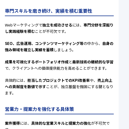
専門スキルを磨き続け、実績を積む重要性
Webマーケティングで
独立を成功させる
には、
専門分野を深掘り
し実践経験を積む
ことが不可欠です。
SEO、広告運用、コンテンツマーケティング等
の中から、
自身の
強み領域を確立し実績を蓄積
しましょう。
成果を可視化するポートフォリオ作成
と
最新技術の継続的な学習
で、クライアントへの価値提供能力を高めることができます。
具体的には、
担当したプロジェクトでのKPI改善率
や、
売上向上
への貢献度を数値で示す
ことが、独立基盤を強固にする鍵となり
ます。
営業力・提案力を強化する具体策
案件獲得
には、
具体的な営業スキルと提案力の強化
が不可欠で