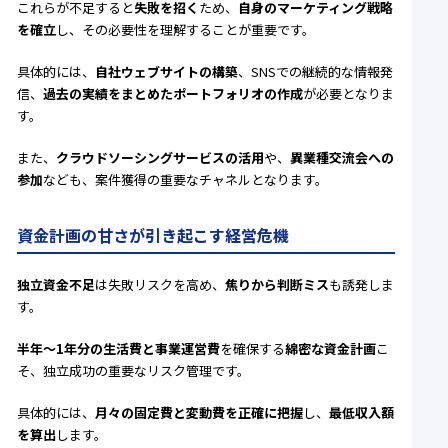
これらが不足すると
失敗を招く
ため、
自身のマーケティング戦略
を確立
し、その必要性を理解することが重要です。
具体的には、
自社ウェブサイトの構築
、SNSでの継続的な情報発
信、
過去の実績をまとめたポートフォリオの作成
が必要となりま
す。
また、
クラウドソーシングサービスの活用
や、
異業種交流会への
参加
なども、案件獲得の重要なチャネルとなります。
資金計画の甘さが引き起こす経営危機
独立資金不足
は失敗リスクを高め、
焦りから判断ミス
も誘発しま
す。
半年～1年分の生活費と事業運営費
を確保する
綿密な資金計画
こ
そ、独立成功の重要なリスク管理です。
具体的には、
月々の固定費と変動費を正確に把握
し、
最低収入額
を算出
します。