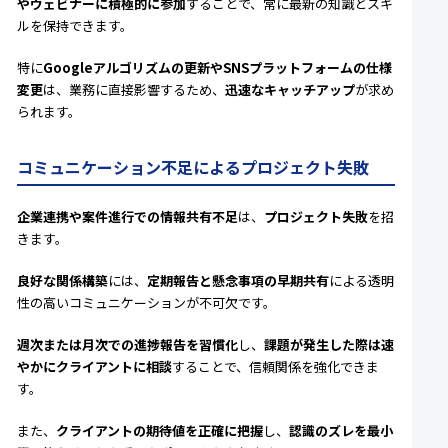
やウェビナーに積極的に参加
することで、常に最新の知識とスキ
ルを保持できます。
特に
Googleアルゴリズムの更新やSNSプラットフォームの仕様
変更
は、業務に直接影響するため、
迅速なキャッチアップ
が求め
られます。
コミュニケーション不足によるプロジェクト失敗
企業連携や案件進行での情報共有不足
は、
プロジェクト失敗
を招
きます。
良好な関係構築
には、
定期報告と懸念事項の早期共有
による透明
性の高いコミュニケーションが不可欠です。
週次または月次での進捗報告を習慣化
し、
課題が発生した際は速
やかにクライアントに相談
することで、信頼関係を強化できま
す。
また、
クライアントの期待値を正確に把握
し、
認識のズレを最小