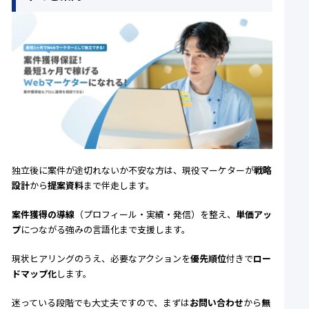
独立後に案件が途切れないか不安な方は、現役マーケターが
戦略
設計
から
提案資料
まで伴走します。
案件獲得の導線
（プロフィール・実績・発信）を整え、
単価アッ
プ
につながる強みの言語化まで支援します。
現状ヒアリングのうえ、必要なアクションを
優先順位
付きで
ロー
ドマップ化
します。
迷っている段階でも大丈夫ですので、まずは
お問い合わせ
から
無