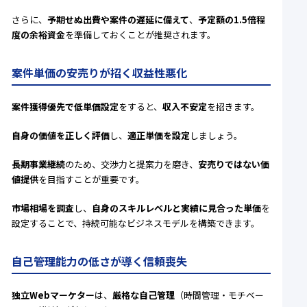
さらに、
予期せぬ出費や案件の遅延に備えて
、
予定額の1.5倍程
度の余裕資金
を準備しておくことが推奨されます。
案件単価の安売りが招く収益性悪化
案件獲得優先で低単価設定
をすると、
収入不安定
を招きます。
自身の価値を正しく評価
し、
適正単価を設定
しましょう。
長期事業継続
のため、交渉力と提案力を磨き、
安売りではない価
値提供
を目指すことが重要です。
市場相場を調査
し、
自身のスキルレベルと実績に見合った単価
を
設定することで、持続可能なビジネスモデルを構築できます。
自己管理能力の低さが導く信頼喪失
独立Webマーケター
は、
厳格な自己管理
（時間管理・モチベー