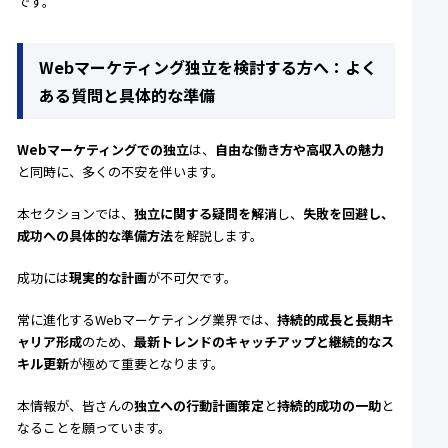
です。
Webマーケティング独立を検討する方へ：よく
ある質問と具体的な準備
Webマーケティングでの独立
は、
自由な働き方や高収入の魅力
と同時に、多くの不安を伴います。
本セクションでは、
独立に関する疑問を解消
し、
失敗を回避し、
成功への具体的な準備方法
を解説します。
成功には
現実的な計画
が不可欠です。
常に進化するWebマーケティング業界では、
持続的成長と長期キ
ャリア形成
のため、
最新トレンドのキャッチアップと継続的なス
キル更新
が極めて重要となります。
本情報が、皆さんの
独立への行動計画策定
と
持続的成功の一助
と
なることを願っています。