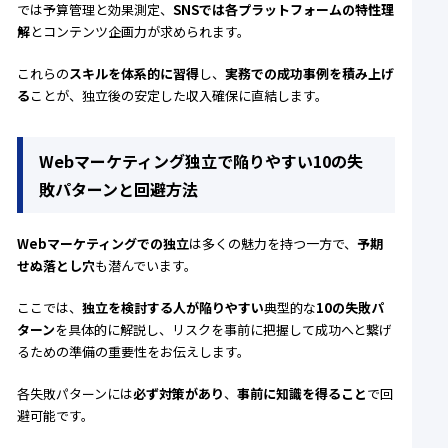
では予算管理と効果測定、
SNSでは各プラットフォームの特性理
解
とコンテンツ企画力が求められます。
これらの
スキルを体系的に習得
し、
実務での成功事例を積み上げ
る
ことが、独立後の安定した収入確保に直結します。
Webマーケティング独立で陥りやすい10の失
敗パターンと回避方法
Webマーケティングでの独立
は多くの魅力を持つ一方で、
予期
せぬ落とし穴
も潜んでいます。
ここでは、
独立を検討する人が陥りやすい
典型的な
10の失敗パ
ターン
を具体的に解説し、リスクを事前に把握して成功へと繋げ
るための準備の重要性をお伝えします。
各失敗パターンには
必ず対策があり
、
事前に知識を得ること
で回
避可能です。