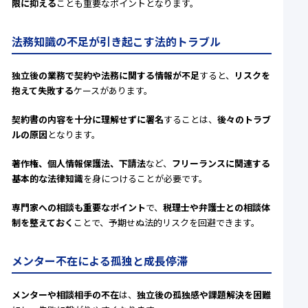
限に抑える
ことも重要なポイントとなります。
法務知識の不足が引き起こす法的トラブル
独立後の業務で契約や法務に関する情報が不足
すると、
リスクを
抱えて失敗する
ケースがあります。
契約書の内容を十分に理解せずに署名
することは、
後々のトラブ
ルの原因
となります。
著作権、個人情報保護法、下請法
など、
フリーランスに関連する
基本的な法律知識
を身につけることが必要です。
専門家への相談も重要なポイント
で、
税理士や弁護士との相談体
制を整えておく
ことで、予期せぬ法的リスクを回避できます。
メンター不在による孤独と成長停滞
メンターや相談相手の不在
は、
独立後の孤独感や課題解決を困難