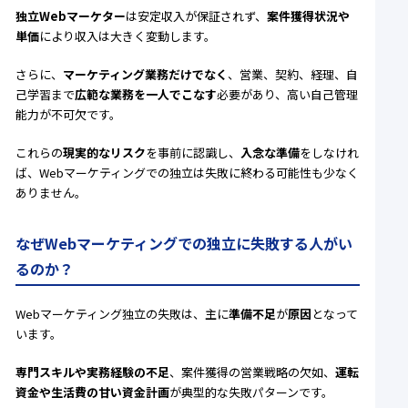
独立Webマーケター
は安定収入が保証されず、
案件獲得状況や
単価
により収入は大きく変動します。
さらに、
マーケティング業務だけでなく
、営業、契約、経理、自
己学習まで
広範な業務を一人でこなす
必要があり、高い自己管理
能力が不可欠です。
これらの
現実的なリスク
を事前に認識し、
入念な準備
をしなけれ
ば、Webマーケティングでの独立は失敗に終わる可能性も少なく
ありません。
なぜWebマーケティングでの独立に失敗する人がい
るのか？
Webマーケティング独立の失敗は、主に
準備不足
が
原因
となって
います。
専門スキルや実務経験の不足
、案件獲得の営業戦略の欠如、
運転
資金や生活費の甘い資金計画
が典型的な失敗パターンです。