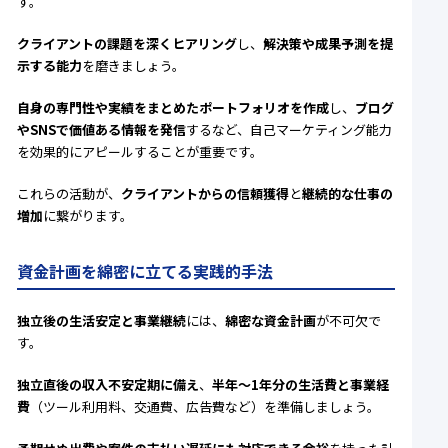
す。
クライアントの課題を深くヒアリング
し、
解決策や成果予測を提
示する能力
を磨きましょう。
自身の専門性や実績をまとめたポートフォリオを作成
し、
ブログ
やSNSで価値ある情報を発信
するなど、自己マーケティング能力
を効果的にアピールすることが重要です。
これらの活動が、
クライアントからの信頼獲得
と
継続的な仕事の
増加
に繋がります。
資金計画を綿密に立てる実践的手法
独立後の生活安定と事業継続
には、
綿密な資金計画
が不可欠で
す。
独立直後の収入不安定期に備え
、
半年〜1年分の生活費と事業経
費
（ツール利用料、交通費、広告費など）を準備しましょう。