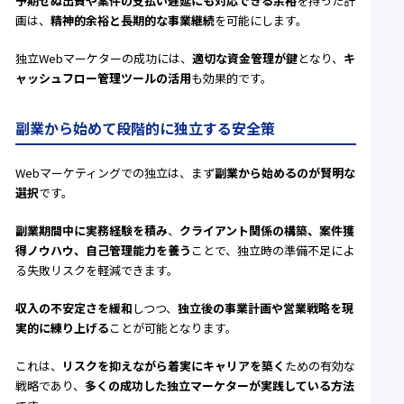
予期せぬ出費や案件の支払い遅延にも対応できる余裕
を持った計
画は、
精神的余裕と長期的な事業継続
を可能にします。
独立Webマーケターの成功には、
適切な資金管理が鍵
となり、
キ
ャッシュフロー管理ツールの活用
も効果的です。
副業から始めて段階的に独立する安全策
Webマーケティングでの独立は、まず
副業から始めるのが賢明な
選択
です。
副業期間中に実務経験を積み
、
クライアント関係の構築、案件獲
得ノウハウ、自己管理能力を養う
ことで、独立時の準備不足によ
る失敗リスクを軽減できます。
収入の不安定さを緩和
しつつ、
独立後の事業計画や営業戦略を現
実的に練り上げる
ことが可能となります。
これは、
リスクを抑えながら着実にキャリアを築く
ための有効な
戦略であり、
多くの成功した独立マーケターが実践している方法