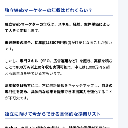
独立Webマーケターの年収はどれくらい？
独立Webマーケターの年収
は、
スキル、経験、案件単価によっ
て大きく変動
します。
未経験者の場合、初年度は300万円程度
が目安となることが多い
です。
しかし、
専門スキル（SEO、広告運用など）を磨き、実績を積む
ことで
800万円以上の年収も実現可能
で、中には1,000万円を超
える高年収を得ている方もいます。
高年収を目指す
には、常に最新情報をキャッチアップし、
自身の
専門性を高め、具体的な成果を提示できる提案力を強化
すること
が不可欠です。
独立に向けて今からできる具体的な準備リスト
Webマーケティング独立の成功
には、
計画的な準備
が不可欠で