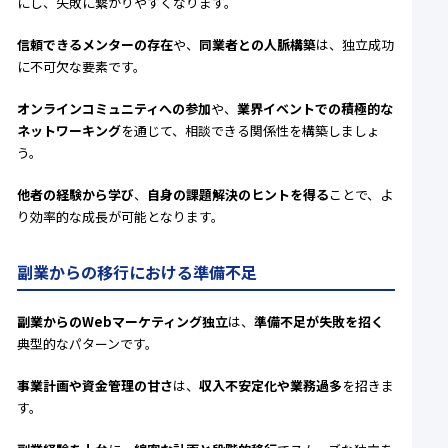
にし、失敗に繋がりやすくなります。
信頼できるメンターの存在
や、
同業者との人脈構築
は、独立成功
に不可欠な要素です。
オンラインコミュニティへの参加
や、
業界イベントでの積極的な
ネットワーキング
を通じて、相談できる関係性を構築しましょ
う。
他者の経験から学び
、
自身の課題解決のヒントを得る
ことで、よ
り効率的な成長が可能となります。
副業からの移行における準備不足
副業からのWebマーケティング独立
は、
準備不足が失敗を招く
典型的なパターンです。
事業計画や資金管理の甘さ
は、
収入不安定化や業務過多
を招きま
す。