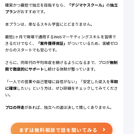
確実かつ最短で独立を目指すなら、
「デジマケスクール」
の
独立
プラン
がおすすめです。
本プランは、単なるスキル学習にとどまりません。
最短1ヶ月で現場で通用するWebマーケティングスキルを習得で
きるだけでなく、
「案件獲得保証」
がついているため、実績ゼロ
からのスタートでも安心です。
さらに、同年代の平均年収を稼げるようになるまで、プロが
無制
限で徹底的にサポート
し続ける体制が整っています。
「一人での営業や自己管理に自信がない」「安定した収入を
早期
に確保
したい」という方は、ぜひ詳細をチェックしてみてくださ
い。
プロの伴走
があれば、独立への道は決して険しくありません。
まずは無料相談で話を聞いてみる