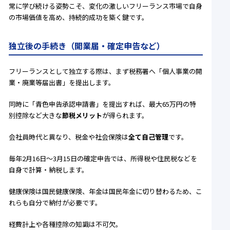
常に学び続ける姿勢こそ、変化の激しいフリーランス市場で自身
の市場価値を高め、持続的成功を築く鍵です。
独立後の手続き（開業届・確定申告など）
フリーランスとして独立する際は、まず税務署へ「個人事業の開
業・廃業等届出書」を提出します。
同時に「青色申告承認申請書」を提出すれば、最大65万円の特
別控除など大きな
節税メリット
が得られます。
会社員時代と異なり、税金や社会保険は
全て自己管理
です。
毎年2月16日～3月15日の確定申告では、所得税や住民税などを
自身で計算・納税します。
健康保険は国民健康保険、年金は国民年金に切り替わるため、こ
れらも自分で納付が必要です。
経費計上や各種控除の知識は不可欠。