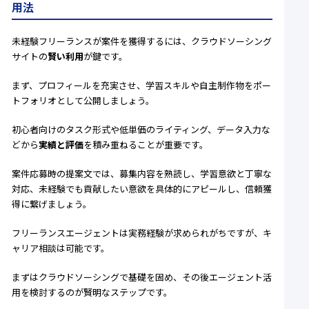
用法
未経験フリーランスが案件を獲得するには、クラウドソーシング
サイトの
賢い利用
が鍵です。
まず、プロフィールを充実させ、学習スキルや自主制作物をポー
トフォリオとして公開しましょう。
初心者向けのタスク形式や低単価のライティング、データ入力な
どから
実績と評価
を積み重ねることが重要です。
案件応募時の提案文では、募集内容を熟読し、学習意欲と丁寧な
対応、未経験でも貢献したい意欲を具体的にアピールし、信頼獲
得に繋げましょう。
フリーランスエージェントは実務経験が求められがちですが、キ
ャリア相談は可能です。
まずはクラウドソーシングで基礎を固め、その後エージェント活
用を検討するのが賢明なステップです。